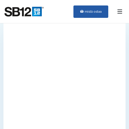
mistä ostaa
Tee testi ja selvitä
mikä suuvesi sopii
sinulle parhaiten
Kärsitkö pahanhajuisesta hengityksestä? Et ole
yksin. Arviolta 30–50 % maailman väestöstä
kokee säännöllisesti pahanhajuista hengitystä
sukupuolesta, iästä tai sosiaaliluokasta
riippumatta.
SB12 on suuvesi, joka sisältää kahden
pääainesosan yhdistelmän: sinkkiasetaatin ja
klooriheksidiinin. Näiden kahden aineen