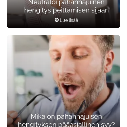
Neutraloi pahanhajuinen
hengitys peittämisen sijaan
Lue lisää
Mikä on pahanhajuisen
hengityksen pääasiallinen syy?