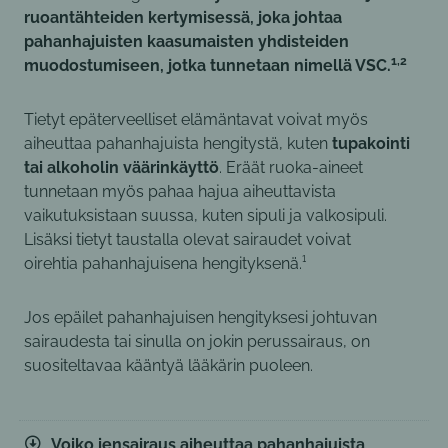
ruoantähteiden kertymisessä,
joka johtaa
pahanhajuisten kaasumaisten yhdisteiden
1,2
muodostumiseen, jotka tunnetaan nimellä VSC.
Tietyt epäterveelliset elämäntavat voivat myös
aiheuttaa pahanhajuista hengitystä, kuten
tupakointi
tai alkoholin väärinkäyttö
. Eräät ruoka-aineet
tunnetaan myös pahaa hajua aiheuttavista
vaikutuksistaan suussa, kuten sipuli ja valkosipuli.
Lisäksi tietyt taustalla olevat sairaudet voivat
oirehtia pahanhajuisena hengityksenä.¹
Jos epäilet pahanhajuisen hengityksesi johtuvan
sairaudesta tai sinulla on jokin perussairaus, on
suositeltavaa kääntyä lääkärin puoleen.
Voiko iensairaus aiheuttaa pahanhajuista