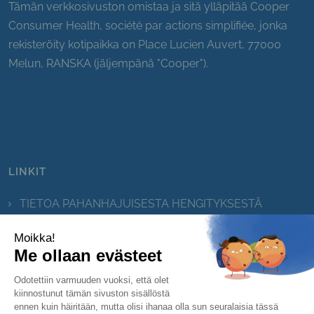
Tämän verkkosivuston omistaa ja sitä ylläpitää Cooper
Consumer Health, société par actions simplifiée, jonka
rekisteröity kotipaikka on Place Lucien Auvert, 77000
Melun, RANSKA (jäljempänä "Cooper").
LINKIT
TIETOA PAHANHAJUISESTA HENGITYKSESTÄ
UKK
Suuvesitesti
Yhteystiedot
Sivukartta
Evästetiedote