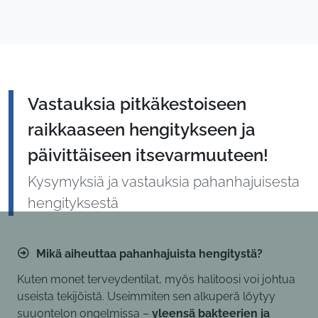
Vastauksia pitkäkestoiseen
raikkaaseen hengitykseen ja
päivittäiseen itsevarmuuteen!
Kysymyksiä ja vastauksia pahanhajuisesta
hengityksestä
Mikä aiheuttaa pahanhajuista hengitystä?
Kuten monet terveydentilat, myös halitoosi voi johtua
useista tekijöistä. Useimmiten sen alkuperä löytyy
suuontelon ongelmissa –
yleensä bakteerien ja