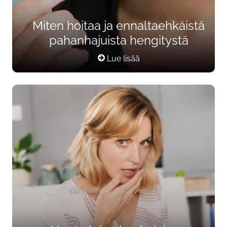
Miten hoitaa ja ennaltaehkäistä
pahanhajuista hengitystä
Lue lisää