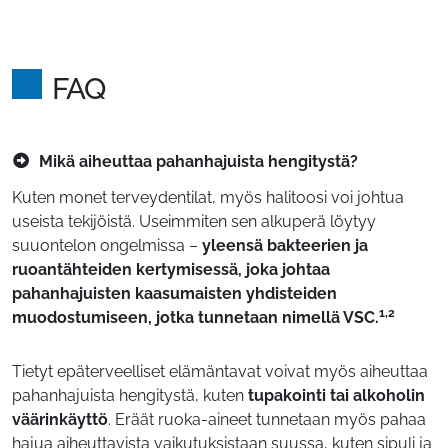
FAQ
Mikä aiheuttaa pahanhajuista hengitystä?
Kuten monet terveydentilat, myös halitoosi voi johtua
useista tekijöistä. Useimmiten sen alkuperä löytyy
suuontelon ongelmissa –
yleensä bakteerien ja
ruoantähteiden kertymisessä,
joka johtaa
pahanhajuisten kaasumaisten yhdisteiden
1,2
muodostumiseen, jotka tunnetaan nimellä VSC.
Tietyt epäterveelliset elämäntavat voivat myös aiheuttaa
pahanhajuista hengitystä, kuten
tupakointi tai alkoholin
väärinkäyttö
. Eräät ruoka-aineet tunnetaan myös pahaa
hajua aiheuttavista vaikutuksistaan suussa, kuten sipuli ja