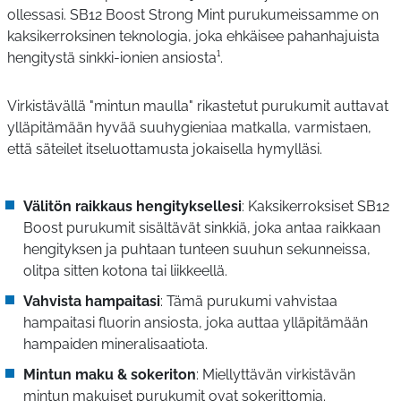
ollessasi. SB12 Boost Strong Mint purukumeissamme on
kaksikerroksinen teknologia, joka ehkäisee pahanhajuista
hengitystä sinkki-ionien ansiosta¹.
Virkistävällä "mintun maulla" rikastetut purukumit auttavat
ylläpitämään hyvää suuhygieniaa matkalla, varmistaen,
että säteilet itseluottamusta jokaisella hymylläsi.
Välitön raikkaus hengityksellesi
: Kaksikerroksiset SB12
Boost purukumit sisältävät sinkkiä, joka antaa raikkaan
hengityksen ja puhtaan tunteen suuhun sekunneissa,
olitpa sitten kotona tai liikkeellä.
Vahvista hampaitasi
: Tämä purukumi vahvistaa
hampaitasi fluorin ansiosta, joka auttaa ylläpitämään
hampaiden mineralisaatiota.
Mintun maku & sokeriton
: Miellyttävän virkistävän
mintun makuiset purukumit ovat sokerittomia.