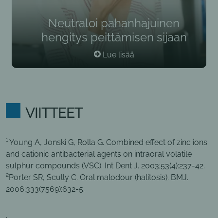
Neutraloi pahanhajuinen
hengitys peittämisen sijaan
Lue lisää
VIITTEET
¹ Young A, Jonski G, Rolla G. Combined effect of zinc ions
and cationic antibacterial agents on intraoral volatile
sulphur compounds (VSC). Int Dent J. 2003;53(4):237-42.
²Porter SR, Scully C. Oral malodour (halitosis). BMJ.
2006;333(7569):632-5.
.​