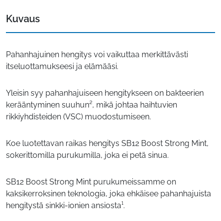
Kuvaus
Pahanhajuinen hengitys voi vaikuttaa merkittävästi
itseluottamukseesi ja elämääsi.
Yleisin syy pahanhajuiseen hengitykseen on bakteerien
kerääntyminen suuhun², mikä johtaa haihtuvien
rikkiyhdisteiden (VSC) muodostumiseen.
Koe luotettavan raikas hengitys SB12 Boost Strong Mint,
sokerittomilla purukumilla, joka ei petä sinua.
SB12 Boost Strong Mint purukumeissamme on
kaksikerroksinen teknologia, joka ehkäisee pahanhajuista
hengitystä sinkki-ionien ansiosta¹.