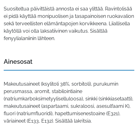
Suositeltua päivittäistä annosta ei saa ylittää. Ravintolisää
ei pidä käyttää monipuolisen ja tasapainoisen ruokavalion
sekä terveellisten elämäntapojen korvikkeena. Liiallisella
käytöllä voi olla laksatiivinen vaikutus. Sisältää
fenyylialaniinin lähteen.
Ainesosat
Makeutusaineet (ksylitoli 38%, sorbitoli), purukumin
perusmassa, aromit, stabilointiaine
(natriumkarboksimetyyliselluloosa), sinkki (sinkkiasetaatti),
makeutusaineet (aspartaami, sukraloosi, asesulfaami K),
fluori (natriumfluoridi), hapettumisenestoaine (E321),
väriaineet (E133, E132). Sisältää lakritsia.