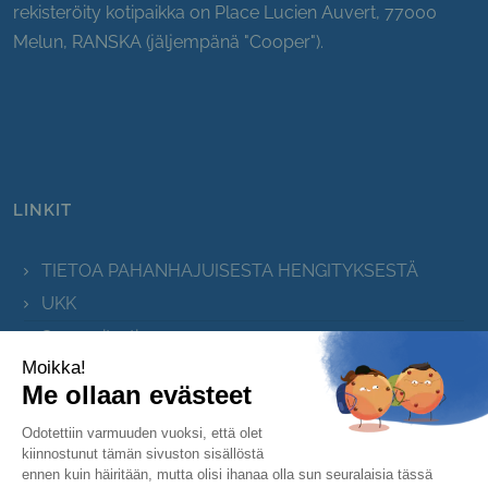
rekisteröity kotipaikka on Place Lucien Auvert, 77000
Melun, RANSKA (jäljempänä "Cooper").
LINKIT
TIETOA PAHANHAJUISESTA HENGITYKSESTÄ
UKK
Suuvesitesti
Yhteystiedot
Sivukartta
Evästetiedote
Tietosuojailmoitus